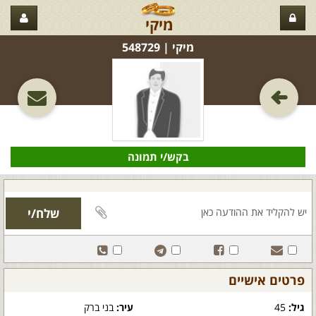
מיקי
מיקי‏ | 548729
בקש/י תמונה
פרטים אישיים
גיל:
45
עיר:
בני ברק