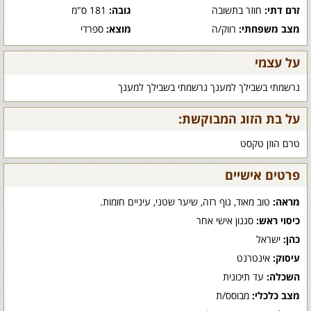
זרם דתי:
חוזר בתשובה
גובה:
181 ס"מ
מצב משפחתי:
רווק/ה
מוצא:
ספרדי
על עצמי
נרשמתי בשבילך למענך נרשמתי בשבילך למענך
על בת הזוג המבוקשת:
טרם הוזן טקסט
פרטים אישיים
מראה:
טוב מאוד, גוף רזה, שיער שטני, עיניים חומות.
כיסוי ראש:
סגנון אישי אחר
כהן:
ישראל
עיסוק:
אינטרנט
השכלה:
עד תיכונית
מצב כלכלי:
מבוסס/ת