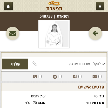
תפארת
תפארת‏ | 548738
פרטים אישיים
גיל:
45
עיר:
רגבים
זרם דתי:
דתי
גובה:
170 ס"מ