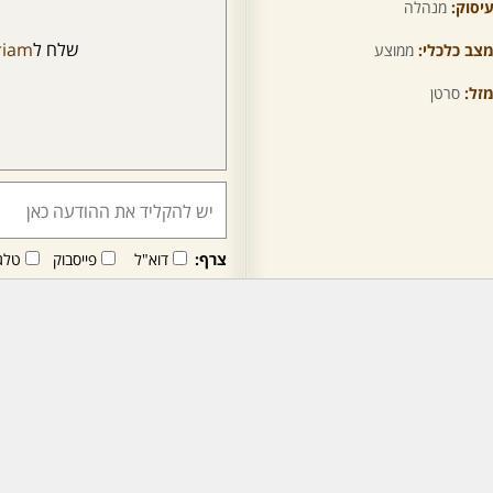
יסוק:
מנהלה
שלח ל
riam
צב כלכלי:
ממוצע
זל:
סרטן
צרף:
דוא"ל
פייסבוק
טלג
חבר/ה זה/ו מקבל/ת פני
לרכישת מנוי - לחץ/י כאן