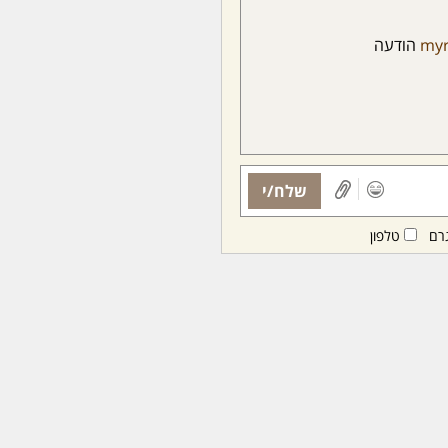
my
הודעה
שלח/י
רם
טלפון
ות ממנויות/ים בלבד