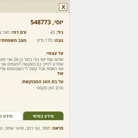
X
יוסי,‏ 548773
גיל:
45
זרם דתי:
חוזר ב
גובה:
170 ס"מ
מצב משפחתי:
על עצמי:
שתדע לחייך גם כשקשה לפעמים אני 
את האמת אבל קשה לי כשכועסים אלי
עוד
על בת הזוג המבוקשת:
טרם הוזן טקסט
מידע בסיסי
מידע נ
מראה:
חמוד, גוף רחב, שיער שחור, עי