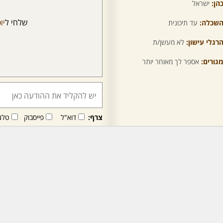
הן:
ישראל
שלחי ל
יו
שכלה:
עד תיכונית
רגלי עישון:
לא מעשן/ת
גורים:
אספר לך מאוחר יותר
צרף:
דוא"ל
פייסבוק
טלג
חבר/ה זה/ו מקבל/ת פני
לרכישת מנוי - לחץ/י כאן