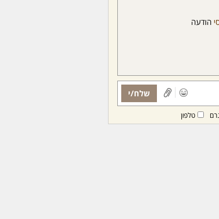
סי
הודעה
שלח/י
רם
טלפון
ות ממנויות/ים בלבד