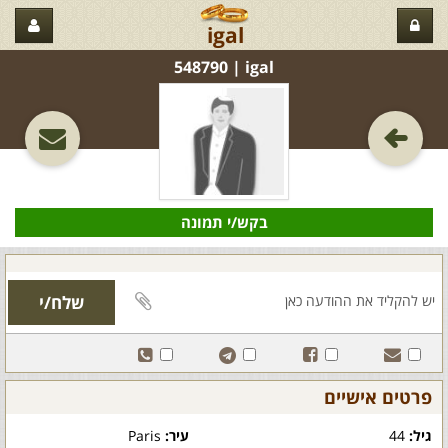
igal
igal‏ | 548790
בקש/י תמונה
פרטים אישיים
גיל:
44
עיר:
Paris