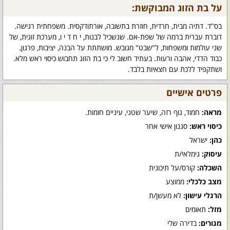
על בת הזוג המבוקשת:
בס"ד. דתיה מבית, חרדית, חוזרת בתשובה, אורתודקסית. משפחתית רגישה.
דוברת עברית ברמה של שפת-אם. שנשכיל לבנות, י ח ד י ו, מערכת זוגית, של
שני עולמות ומשפחות, ל"שבט" מגובש. מושתתת על הבנה, יציבות, פרגון,
כבוד הדדי, אהבה ורעות. בעתיד חשוב לי כי בת הזוג תחבוש כיסוי ראש מלא.
ושתקפיד ללכת עם חצאיות בלבד.
פרטים אישיים
מראה:
חמוד, גוף רזה, שיער שטני, עיניים חומות.
כיסוי ראש:
סגנון אישי אחר
כהן:
ישראל
עיסוק:
גימלאי/ת
השכלה:
קורס/על תיכונית
מצב כלכלי:
ממוצע
הרגלי עישון:
לא מעשן/ת
מזל:
תאומים
מגורים:
בדירה שלי