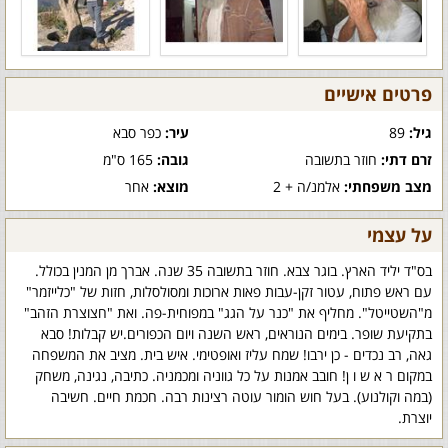
פרטים אישיים
גיל:
89
עיר:
כפר סבא
זרם דתי:
חוזר בתשובה
גובה:
165 ס"מ
מצב משפחתי:
אלמנ/ה + 2
מוצא:
אחר
על עצמי
בס"ד יליד הארץ. בוגר צבא. חוזר בתשובה 35 שנה. אברך מן המנין בכולל.
עם ראש פתוח, עטור זקן-עבות פאות ארוכות ומסולסלות, חזות של "כלייזמר"
מ"השטייטל". מחליף את "כנר על הגג" במפוחית-פה. ואת "חצוצרת הזהב"
בתקיעת שופר. בימים הנוראים, ראש השנה ויום הכפורים.יש קבלות! סבא
גאה, רב נכדים - כן ירבו! שמח עליז ואופטימי. איש בית. מציב את המשפחה
במקום ר א ש ו ן! חובב אמנות על כל גווניה ומכמניה. כתיבה, נגינה, משחק
(במה וקולנוע). בעל חוש הומור עוטה רצינות רבה. חכמת חיים. חשיבה
יוצרת.