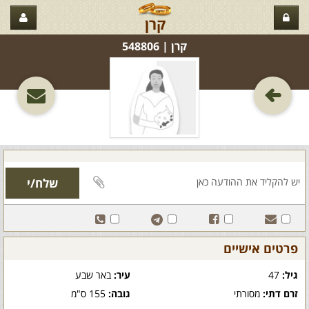
קרן
קרן‏ | 548806
פרטים אישיים
גיל:
47
עיר:
באר שבע
זרם דתי:
מסורתי
גובה:
155 ס"מ