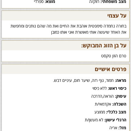
מצב משפחתי:
רווק/ה
מוצא:
ספרדי
על עצמי
בחורה נחמדה סימפטית אוהבת את החיים ואת מה שהם נותנים ומחפשת
את האחד שיעשה אותי מאושרת ואני אותו כמובן
על בן הזוג המבוקש:
טרם הוזן טקסט
פרטים אישיים
מראה:
חמוד, גוף רזה, שיער חום, עיניים דבש.
כיסוי ראש:
ללא כיסוי
עיסוק:
הוראה,הדרכה
השכלה:
אקדמאי/ת
מצב כלכלי:
ממוצע
הרגלי עישון:
לא מעשן/ת
מזל:
אריה