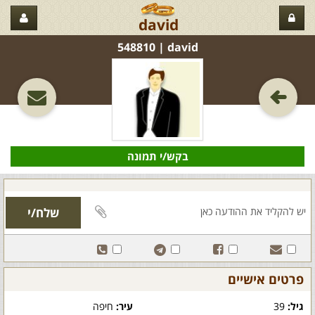
david
david‏ | 548810
בקש/י תמונה
פרטים אישיים
גיל:
39
עיר:
חיפה