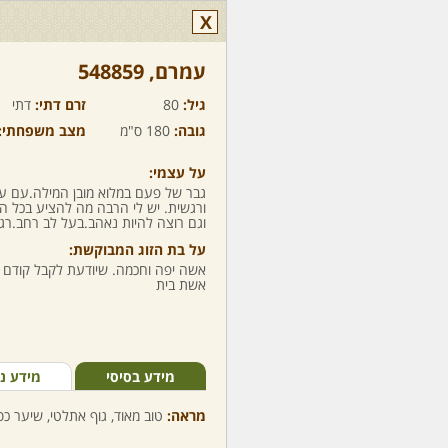
X
עמרם,‏ 548859
גיל:
80
זרם דתי:
דתי
גובה:
180 ס"מ
מצב משפחתי:
על עצמי:
גבר של פעם במלוא מובן המילה.עם ער
ורגשית. יש לי הרבה מה להציע בכל הקש
וגם רוצה להיות נאהב.בעל לב רחב.רגי
על בת הזוג המבוקשת:
אשה יפה וחכמה. שיודעת לקבל קודם 
אשת בית
מידע בסיסי
מידע נ
מראה:
טוב מאוד, גוף אתלטי, שיער כסו