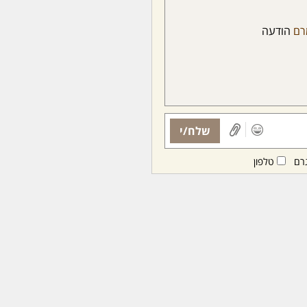
רם
הודעה
שלח/י
רם
טלפון
ות ממנויות/ים בלבד