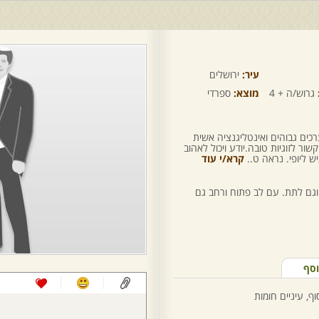
עיר:
ירושלים
גרוש/ה + 4
מוצא:
ספרדי
כים גבוהים ואינטליגנציה אשית
ור לזוגיות טובה.יודע ויכול לאהוב
ש ליופי. נראה ט..
קרא/י עוד
וגם לתת. עם לב פתוח ורחב גם
וסף
ף, עיניים חומות