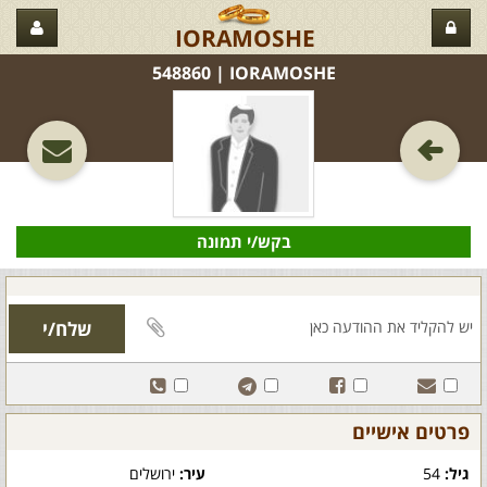
IORAMOSHE
IORAMOSHE‏ | 548860
בקש/י תמונה
פרטים אישיים
גיל:
54
עיר:
ירושלים