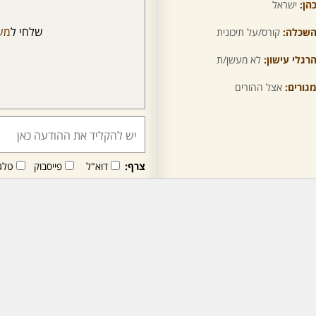
הן:
ישראל
שלחי ל
מש
שכלה:
קורס/על תיכונית
רגלי עישון:
לא מעשן/ת
גורים:
אצל ההורים
צרף:
דוא"ל
פייסבוק
טלג
חבר/ה זה/ו מקבל/ת פני
לרכישת מנוי - לחץ/י כאן