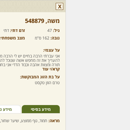
X
משה,‏ 548879
גיל:
47
זרם דתי:
דתי
גובה:
162 ס"מ
מצב משפחתי:
על עצמי:
אני עברתי הרבה בחיים יש לי הרבה
להעריך את זה מחפש אשה שנוכל להבי
תורה ומצוות אהבה וכבוד הדדי אני בח
קרא/י עוד
על בת הזוג המבוקשת:
טרם הוזן טקסט
מידע בסיסי
מידע נ
מראה:
חמוד, גוף ממוצע, שיער שחור, 