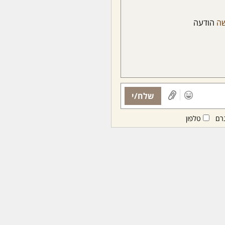
ה
הודעה
שלח/י
רם
טלפון
ות ממנויות/ים בלבד