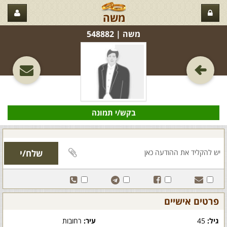
משה
משה‏ | 548882
בקש/י תמונה
פרטים אישיים
גיל:
45
עיר:
רחובות