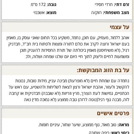
זרם דתי:
חרדי חסידי
גובה:
172 ס"מ
מצב משפחתי:
רווק/ה
מוצא:
אשכנזי
על עצמי
אוהב ללמוד, מעמיק, עם תוכן, נחמד, משקיע בכל תחום שאני עוסק בו, מאמין
בעם ישראל ורוצה לקרב את כולם לתורה ומצוות ולפתוח בית חב"ד, חבדניק
רגיל, (לא משיחיסט) מאמין ביכולתה של תורת החסידות להעניק תוכן
ומשמעות לחיים וליצוק לתוך חיי היום יום שלנו שמחה ושלוה, ולכ
על בת הזוג המבוקשת:
נחמדה עם שמחת חיים (לא מופרעת) מבינה עניין, מידות טובות, נכונות
להקשיב ולעזור, אהבת ישראל ורצון לצאת לשליחות ולהשפיע, עם ראש על
הכתפיים, גמישות לעת הצורך, מרץ וזריזות (לא שובבה) חבדניקית או קרובה
לזה, מבנה גוף רגיל(נוטה לרזה) גובה ממוצע (לא נמוכה מדי) נאה
פרטים אישיים
מראה:
טוב מאוד, גוף ממוצע, שיער שחור, עיניים חומות.
כיסוי ראש:
כיפה שחורה