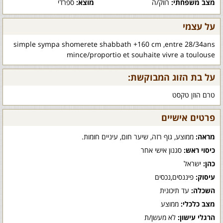
מצב משפחתי:
רווק/ה
מוצא:
ספרדי
על עצמי
simple sympa shomerete shabbath +160 cm ,entre 28/34ans
mince/proportio et souhaite vivre a toulouse
על בת הזוג המבוקשת:
טרם הוזן טקסט
פרטים אישיים
מראה:
ממוצע, גוף רזה, שיער חום, עיניים חומות.
כיסוי ראש:
סגנון אישי אחר
כהן:
ישראל
עיסוק:
פיננסים,נכסים
השכלה:
עד תיכונית
מצב כלכלי:
ממוצע
הרגלי עישון:
לא מעשן/ת