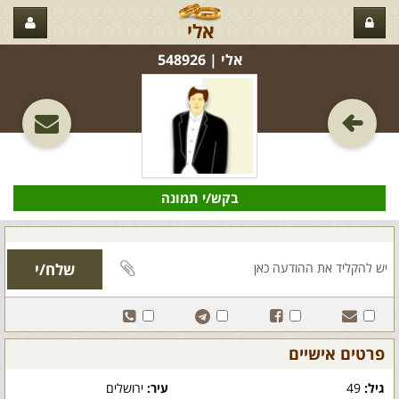
אלי
אלי‏ | 548926
בקש/י תמונה
פרטים אישיים
גיל:
49
עיר:
ירושלים