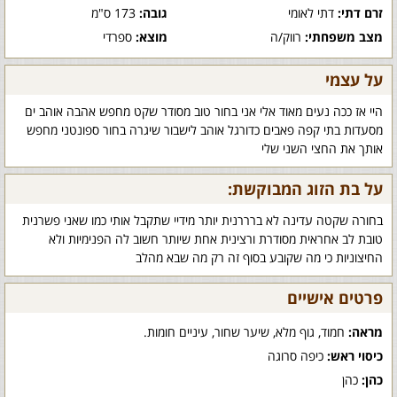
זרם דתי:
דתי לאומי
גובה:
173 ס"מ
מצב משפחתי:
רווק/ה
מוצא:
ספרדי
על עצמי
היי אז ככה נעים מאוד אלי אני בחור טוב מסודר שקט מחפש אהבה אוהב ים
מסעדות בתי קפה פאבים כדורגל אוהב לישבור שיגרה בחור ספונטני מחפש
אותך את החצי השני שלי
על בת הזוג המבוקשת:
בחורה שקטה עדינה לא ברררנית יותר מידיי שתקבל אותי כמו שאני פשרנית
טובת לב אחראית מסודרת ורצינית אחת שיותר חשוב לה הפנימיות ולא
החיצוניות כי מה שקובע בסוף זה רק מה שבא מהלב
פרטים אישיים
מראה:
חמוד, גוף מלא, שיער שחור, עיניים חומות.
כיסוי ראש:
כיפה סרוגה
כהן:
כהן