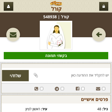
קורל
קורל‏ | 548938
בקש/י תמונה
פרטים אישיים
גיל:
48
עיר:
ראשון לציון