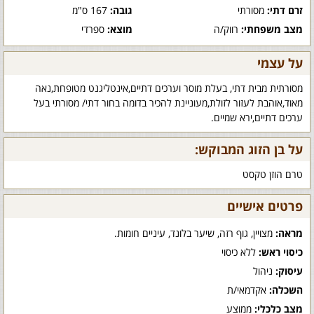
זרם דתי:
מסורתי
גובה:
167 ס"מ
מצב משפחתי:
רווק/ה
מוצא:
ספרדי
על עצמי
מסורתית מבית דתי, בעלת מוסר וערכים דתיים,אינטליגנט מטופחת,נאה
מאוד,אוהבת לעזור לזולת,מעוניינת להכיר בדומה בחור דתי/ מסורתי בעל
ערכים דתיים,ירא שמיים.
על בן הזוג המבוקש:
טרם הוזן טקסט
פרטים אישיים
מראה:
מצויין, גוף רזה, שיער בלונד, עיניים חומות.
כיסוי ראש:
ללא כיסוי
עיסוק:
ניהול
השכלה:
אקדמאי/ת
מצב כלכלי:
ממוצע