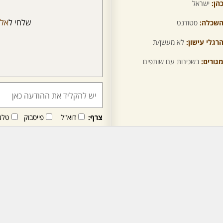
הן:
ישראל
שלחי ל
אל
שכלה:
סטודנט
רגלי עישון:
לא מעשן/ת
גורים:
בשכירות עם שותפים
צרף:
דוא"ל
פייסבוק
טלג
חבר/ה זה/ו מקבל/ת פני
לרכישת מנוי - לחץ/י כאן