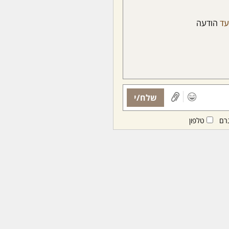
עד
הודעה
שלח/י
רם
טלפון
ות ממנויות/ים בלבד