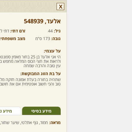
X
אלעד,‏ 548939
גיל:
44
זרם דתי:
דתי לא
גובה:
173 ס"מ
מצב משפחתי:
על עצמי:
הי אני אלעד בן 25 בחור מא
ולראות את חצי הכוס המלאה מחפש בח
עין טובה והרבה שמחה
על בת הזוג המבוקשת:
שתהיה בחורה בעלת אמונה חזקה מלאת
טוב והכי חשוב אופטימית אם את חושב
מידע בסיסי
מידע נ
מראה:
חמוד, גוף אתלטי, שיער שחור, 