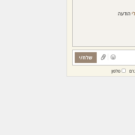
י
הודעה
שלח/י
רם
טלפון
ות ממנויות/ים בלבד