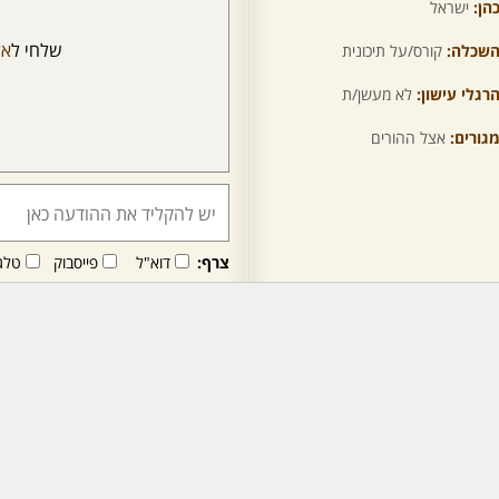
הן:
ישראל
שלחי ל
אל
שכלה:
קורס/על תיכונית
רגלי עישון:
לא מעשן/ת
גורים:
אצל ההורים
צרף:
דוא"ל
פייסבוק
טלג
חבר/ה זה/ו מקבל/ת פני
לרכישת מנוי - לחץ/י כאן