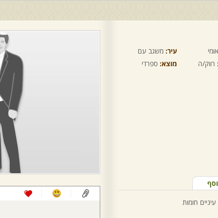
ומי
עיר:
משגב עם
רווק/ה
מוצא:
ספרדי
וסף
עיניים חומות