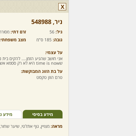
X
ניר,‏ 548988
גיל:
56
זרם דתי:
מסורת
גובה:
185 ס"מ
מצב משפחתי:
על עצמי:
אני חושב שהגיע הזמן.... להקים בית 
שtime is now היא לא רק ססמא אשמח להכיר ולשוחח
על בת הזוג המבוקשת:
טרם הוזן טקסט
מידע בסיסי
מידע נ
מראה:
מצויין, גוף אתלטי, שיער שחור,