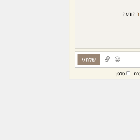
ר
הודעה
שלח/י
רם
טלפון
ות ממנויות/ים בלבד