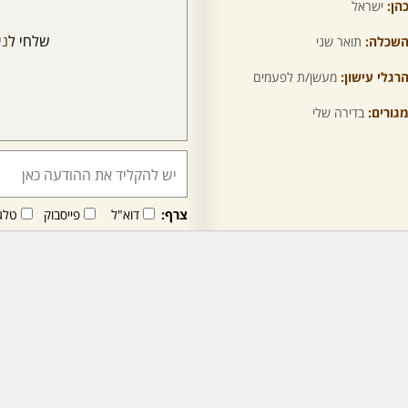
הן:
ישראל
שלחי ל
ני
שכלה:
תואר שני
רגלי עישון:
מעשן/ת לפעמים
גורים:
בדירה שלי
צרף:
דוא"ל
פייסבוק
טלג
חבר/ה זה/ו מקבל/ת פני
לרכישת מנוי - לחץ/י כאן