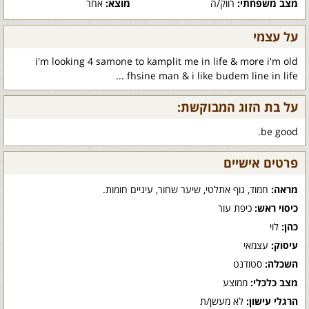
מצב משפחתי:
רווק/ה
מוצא:
אחר
על עצמי
i'm looking 4 samone to kamplit me in life & more i'm old
fhsine man & i like budem line in life ...
על בת הזוג המבוקשת:
be good.
פרטים אישיים
מראה:
חמוד, גוף אתלטי, שיער שחור, עיניים חומות.
כיסוי ראש:
כיפת עור
כהן:
לוי
עיסוק:
עצמאי
השכלה:
סטודנט
מצב כלכלי:
ממוצע
הרגלי עישון:
לא מעשן/ת