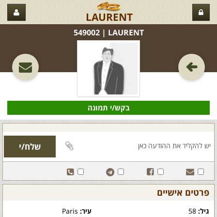
LAURENT
LAURENT‏ | 549002
בקש/י תמונה
פרטים אישיים
גיל:
58
עיר:
Paris