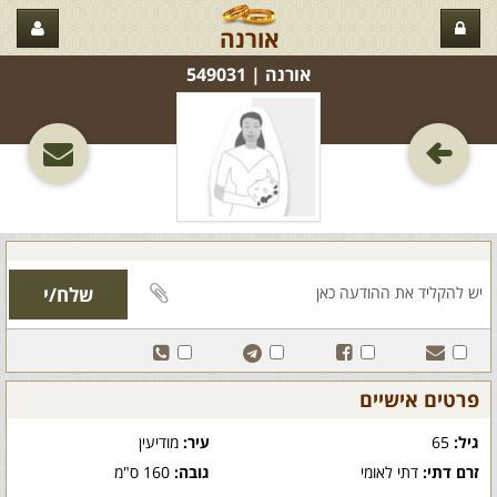
אורנה
אורנה‏ | 549031
פרטים אישיים
גיל:
65
עיר:
מודיעין
זרם דתי:
דתי לאומי
גובה:
160 ס"מ