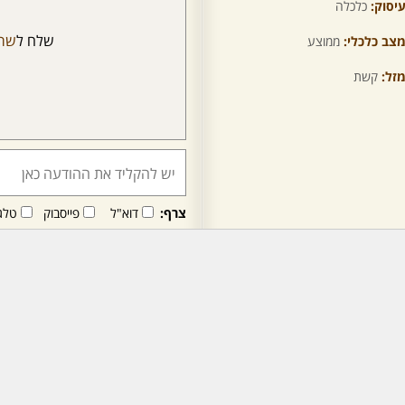
יסוק:
כלכלה
שלח ל
שרי
צב כלכלי:
ממוצע
זל:
קשת
צרף:
דוא"ל
פייסבוק
טלג
חבר/ה זה/ו מקבל/ת פני
לרכישת מנוי - לחץ/י כאן