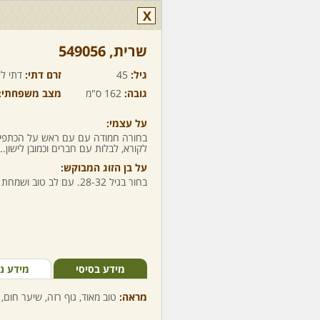
X
שרית,‏ 549056
גיל:
45
זרם דתי:
דתי לא
גובה:
162 ס"מ
מצב משפחתי:
על עצמי:
בחורה חמודה עם עם ראש על הכתפיים 
לקורא, לבלות עם חברים וכמובן לישון...
על בן הזוג המבוקש:
בחור בגיל 28-32. עם לב טוב ושמחת חיים.
מידע בסיסי
מידע נ
מראה:
טוב מאוד, גוף רזה, שיער חום, 