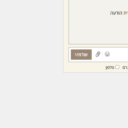
ת
הודעה
שלח/י
רם
טלפון
ות ממנויות/ים בלבד