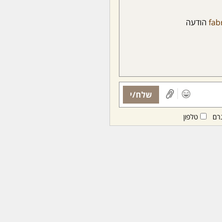
fab
הודעה
שלח/י
רם
טלפון
ות ממנויות/ים בלבד