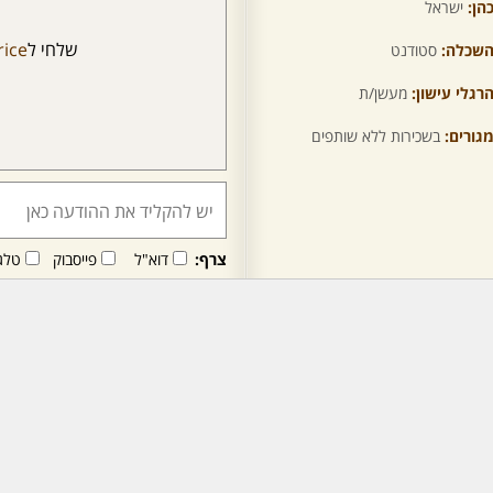
הן:
ישראל
שלחי ל
rice
שכלה:
סטודנט
רגלי עישון:
מעשן/ת
גורים:
בשכירות ללא שותפים
צרף:
דוא"ל
פייסבוק
טלג
חבר/ה זה/ו מקבל/ת פני
לרכישת מנוי - לחץ/י כאן