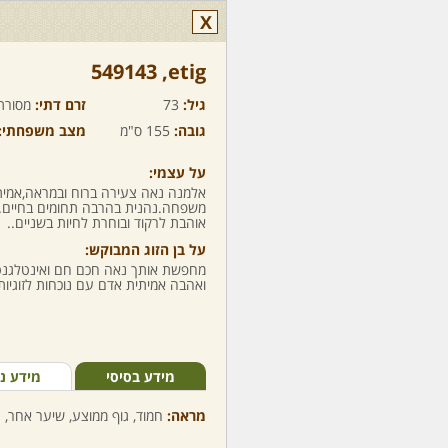
X
etig,‏ 549143
גיל:
73
זרם דתי:
מסורת
גובה:
155 ס"מ
מצב משפחתי:
על עצמי:
אלמנה נאה צעירה ברוח ובמראה,אמיתי
משפחה.נהנית בהרבה תחומים בחיים.א
אוהבת לרקוד ובוחרת לחיות בשניים..
על בן הזוג המבוקש:
מחפשת אותך נאה חכם חם ואינטלגנט. 
ואהבה אמיתית אדם עם נוכחות לזוגיות 
מידע בסיסי
מידע נ
מראה:
חמוד, גוף ממוצע, שיער אחר, ע