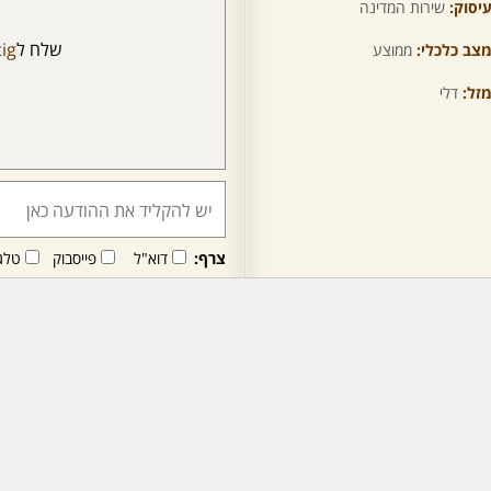
יסוק:
שירות המדינה
שלח ל
tig
צב כלכלי:
ממוצע
זל:
דלי
צרף:
דוא"ל
פייסבוק
טלג
חבר/ה זה/ו מקבל/ת פני
לרכישת מנוי - לחץ/י כאן