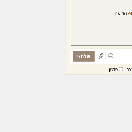
e
הודעה
שלח/י
רם
טלפון
ות ממנויות/ים בלבד