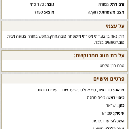
זרם דתי:
מסורתי
גובה:
170 ס"מ
מצב משפחתי:
רווק/ה
מוצא:
ספרדי
על עצמי
רווק נאה בן 32.דתי מסורתי מישפחה טובה,חרוץ.מחפש בחורה צנועה מבית
טוב.לנשואים בלבד.
על בת הזוג המבוקשת:
טרם הוזן טקסט
פרטים אישיים
מראה:
טוב מאוד, גוף אתלטי, שיער שחור, עיניים חומות.
כיסוי ראש:
כיפה סרוגה
כהן:
ישראל
עיסוק:
שכיר/ה
השכלה:
עד תיכונית
מצב כלכלי:
ממוצע