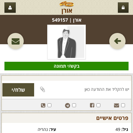
אורן
אורן‏ | 549157
בקש/י תמונה
פרטים אישיים
גיל:
49
עיר:
נהריה