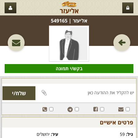
אליעזר
אליעזר‏ | 549165
בקש/י תמונה
פרטים אישיים
גיל:
59
עיר:
ירושלים