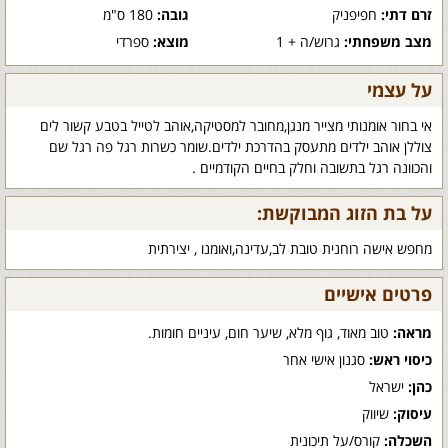
זרם דתי:
חפיפניק
גובה:
180 ס"מ
מצב משפחתי:
גרוש/ה + 1
מוצא:
ספרדי
על עצמי
אי בחור אומנותי מצייר מנגן,מחובר למסטיקה,אוהב לטייל בטבע קשור לים
צוללן אוהב ילדים מתעסק בהדרכת ילדים.שומר כשרות רגל פה רגל שם
והכוונה רגל בתשובה וחלק בחיים הקודמיים .
על בת הזוג המבוקשת:
מחפש אישה רוחנית טובת לב,עדינה,ואומנו , יצירתית
פרטים אישיים
מראה:
טוב מאוד, גוף מלא, שיער חום, עיניים חומות.
כיסוי ראש:
סגנון אישי אחר
כהן:
ישראל
עיסוק:
שיווק
השכלה:
קורס/על תיכונית