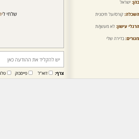
הן:
ישראל
שלחי ל
יר
שכלה:
קורס/על תיכונית
רגלי עישון:
לא מעשן/ת
גורים:
בדירה שלי
צרף:
דוא"ל
פייסבוק
טלג
חבר/ה זה/ו מקבל/ת פני
לרכישת מנוי - לחץ/י כאן