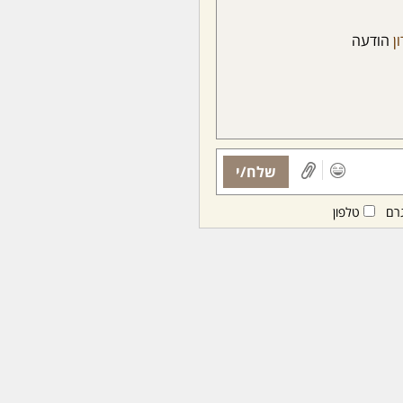
ון
הודעה
שלח/י
רם
טלפון
ות ממנויות/ים בלבד