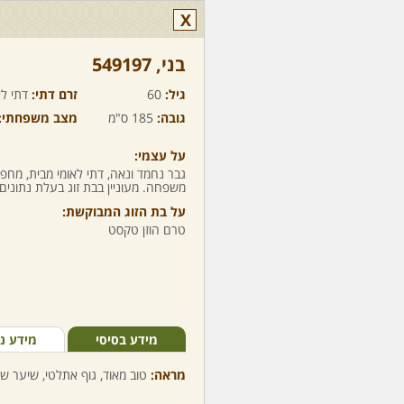
X
בני,‏ 549197
גיל:
60
זרם דתי:
דתי לא
גובה:
185 ס"מ
מצב משפחתי:
על עצמי:
גבר נחמד ונאה, דתי לאומי מבית, מחפ
משפחה. מעוניין בבת זוג בעלת נתונים 
על בת הזוג המבוקשת:
טרם הוזן טקסט
מידע בסיסי
מידע נ
מראה:
טוב מאוד, גוף אתלטי, שיער שטנ