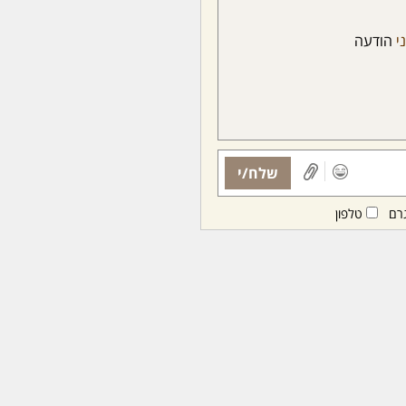
י
הודעה
שלח/י
רם
טלפון
ות ממנויות/ים בלבד