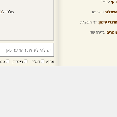
הן:
ישראל
שלחי ל
בנ
שכלה:
תואר שני
רגלי עישון:
לא מעשן/ת
גורים:
בדירה שלי
צרף:
דוא"ל
פייסבוק
טלג
חבר/ה זה/ו מקבל/ת פני
לרכישת מנוי - לחץ/י כאן