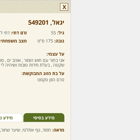
X
יגאל,‏ 549201
גיל:
55
זרם דתי:
דתי לא
גובה:
175 ס"מ
מצב משפחתי:
על עצמי:
אני בחור עם חוש הומור , אוהב ים , ס
שקטה , בעלת מידות טובות ושיהיה לי כ
על בת הזוג המבוקשת:
טרם הוזן טקסט
מידע בסיסי
מידע נ
מראה:
חמוד, גוף אתלטי, שיער שחור, 