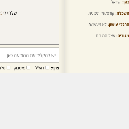
הן:
ישראל
שלחי ל
יג
שכלה:
קורס/על תיכונית
רגלי עישון:
לא מעשן/ת
גורים:
אצל ההורים
צרף:
דוא"ל
פייסבוק
טלג
חבר/ה זה/ו מקבל/ת פני
לרכישת מנוי - לחץ/י כאן