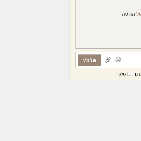
אל
הודעה
שלח/י
רם
טלפון
ות ממנויות/ים בלבד