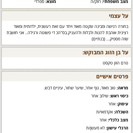
מצב משפחתי:
רווק/ה
מוצא:
ספרדי
על עצמי
בחורה רגישה ומבינה שקטה מאוד ויחד עם זאת רעשנית, ילדותית ומאוד
רצינית אוהבת להנות ולבלות ולהעניק.בס"הכ די פשוטה ורגילה.. אני חושבת
שזה מספיק... (בנתיים)
על בן הזוג המבוקש:
טרם הוזן טקסט
פרטים אישיים
מראה:
טוב מאוד, גוף אחר, שיער שחור, עיניים דבש.
כיסוי ראש:
שילוב אחר
עיסוק:
אחר
השכלה:
אקדמאי/ת
מצב כלכלי:
אחר
הרגלי עישון:
לא מעשן/ת