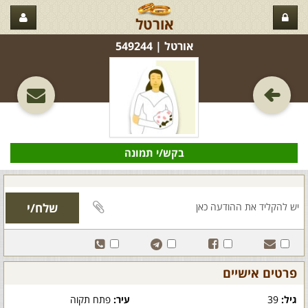
אורטל
אורטל‏ | 549244
בקש/י תמונה
פרטים אישיים
גיל:
39
עיר:
פתח תקוה