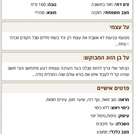
זרם דתי:
חוזר בתשובה
גובה:
160 ס"מ
מצב משפחתי:
רווק/ה
מוצא:
ספרדי
על עצמי
מטעמי צניעות לא אשבח את עצמי רק יגיד בשתי מילים שכל הקודם זוכה!!
:~}חח...
על בן הזוג המבוקש:
הבחור שלי צריך להיות סבלני בעל הערכה עצמית רגוע מיתחשב והכי חשוב
שהיה קל לי לעבוד איתו את בורא עולם שזה התכלית כולה...
פרטים אישיים
מראה:
טוב מאוד, גוף רזה, שיער חום, עיניים חומות.
כיסוי ראש:
ללא כיסוי
עיסוק:
טיפוח,טיפול יופי
השכלה:
עד תיכונית
מצב כלכלי:
ממוצע