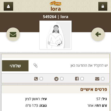
lora
lora‏ | 549264
פרטים אישיים
גיל:
57
עיר:
ראשון לציון
זרם דתי:
אחר
גובה:
173 ס"מ