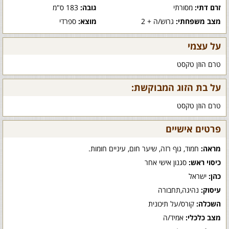
זרם דתי:
מסורתי
גובה:
183 ס"מ
מצב משפחתי:
גרוש/ה + 2
מוצא:
ספרדי
על עצמי
טרם הוזן טקסט
על בת הזוג המבוקשת:
טרם הוזן טקסט
פרטים אישיים
מראה:
חמוד, גוף רזה, שיער חום, עיניים חומות.
כיסוי ראש:
סגנון אישי אחר
כהן:
ישראל
עיסוק:
נהיגה,תחבורה
השכלה:
קורס/על תיכונית
מצב כלכלי:
אמיד/ה