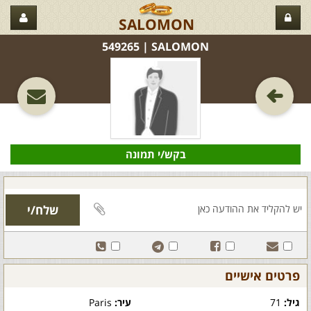
SALOMON
SALOMON‏ | 549265
בקש/י תמונה
פרטים אישיים
גיל:
71
עיר:
Paris