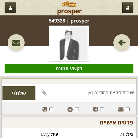
prosper
prosper‏ | 549328
בקש/י תמונה
פרטים אישיים
גיל:
71
עיר:
Évry