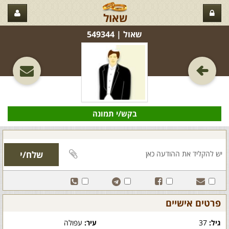
שאול
שאול‏ | 549344
בקש/י תמונה
פרטים אישיים
גיל:
37
עיר:
עפולה