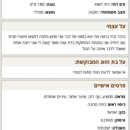
זרם דתי:
דתי לאומי
גובה:
180 ס"מ
מצב משפחתי:
רווק/ה
מוצא:
ספרדי
על עצמי
נדבר נכיר נראה מה יצא בסופו של דבר אני ממש מחכה למצוא מישהי מבית
טוב דתייה אני במגמת התחזקות בדת שזה מאוד קשה לי ואני רוצה אחת
שאוכל לדבר איתה על הכול
על בת הזוג המבוקשת:
אי אפשר לדעת הכול פתוח לגמרי
פרטים אישיים
מראה:
ממוצע, גוף רזה, שיער שחור, עיניים שחורות.
כיסוי ראש:
כיפה סרוגה
כהן:
ישראל
עיסוק:
סטודנט
השכלה:
ישיבתית