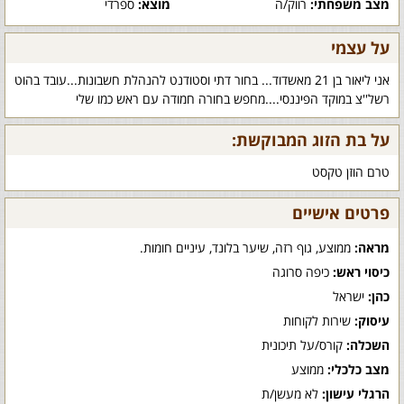
מצב משפחתי:
רווק/ה
מוצא:
ספרדי
על עצמי
אני ליאור בן 21 מאשדוד... בחור דתי וסטודנט להנהלת חשבונות...עובד בהוט
רשל''צ במוקד הפיננסי....מחפש בחורה חמודה עם ראש כמו שלי
על בת הזוג המבוקשת:
טרם הוזן טקסט
פרטים אישיים
מראה:
ממוצע, גוף רזה, שיער בלונד, עיניים חומות.
כיסוי ראש:
כיפה סרוגה
כהן:
ישראל
עיסוק:
שירות לקוחות
השכלה:
קורס/על תיכונית
מצב כלכלי:
ממוצע
הרגלי עישון:
לא מעשן/ת