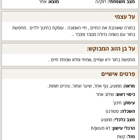
מצב משפחתי:
רווק/ה
מוצא:
אחר
על עצמי
בחורה שאוהבת את החיים , חיי האמונה . עוסקת בחינוך ילדים . מחפשת
בחור עם נשמה גדולה מכובד ומכבד ..
על בן הזוג המבוקש:
מחפשת בחור ירא שמיים ,אמיתי ומלא שמחת חיים .
פרטים אישיים
מראה:
ממוצע, גוף אחר, שיער שחור, עיניים חומות.
כיסוי ראש:
שילוב אחר
עיסוק:
חינוך
השכלה:
סטודנט
מצב כלכלי:
ממוצע
הרגלי עישון:
לא מעשן/ת
מזל:
קשת