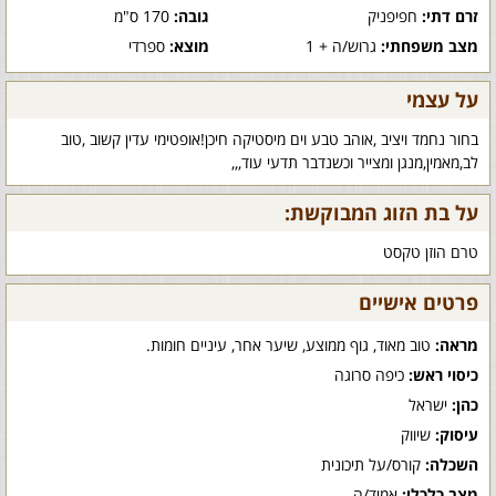
זרם דתי:
חפיפניק
גובה:
170 ס"מ
מצב משפחתי:
גרוש/ה + 1
מוצא:
ספרדי
על עצמי
בחור נחמד ויציב ,אוהב טבע וים מיסטיקה חיכן!אופטימי עדין קשוב ,טוב
לב,מאמין,מנגן ומצייר וכשנדבר תדעי עוד,,,
על בת הזוג המבוקשת:
טרם הוזן טקסט
פרטים אישיים
מראה:
טוב מאוד, גוף ממוצע, שיער אחר, עיניים חומות.
כיסוי ראש:
כיפה סרוגה
כהן:
ישראל
עיסוק:
שיווק
השכלה:
קורס/על תיכונית
מצב כלכלי:
אמיד/ה