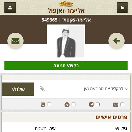
אליעזר-זאןפול
אליעזר-זאןפול‏ | 549365
בקש/י תמונה
פרטים אישיים
גיל:
59
עיר:
ירושלים