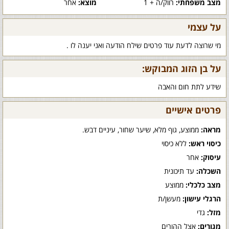
מצב משפחתי:
רווק/ה + 1
מוצא:
אחר
על עצמי
מי שרוצה לדעת עוד פרטים שילח הודעה ואני יענה לו .
על בן הזוג המבוקש:
שידע לתת חום והאבה
פרטים אישיים
מראה:
ממוצע, גוף מלא, שיער שחור, עיניים דבש.
כיסוי ראש:
ללא כיסוי
עיסוק:
אחר
השכלה:
עד תיכונית
מצב כלכלי:
ממוצע
הרגלי עישון:
מעשן/ת
מזל:
גדי
מגורים:
אצל ההורים