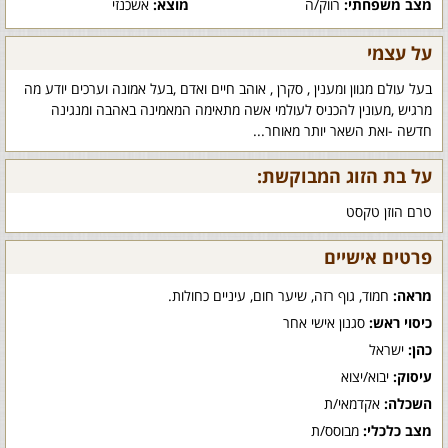
מצב משפחתי:
רווק/ה
מוצא:
אשכנזי
על עצמי
בעל עולם מגוון ומענין , סקרן , אוהב חיים ואדם ,בעל אמונה וערכים יודע מה
מרגיש ,מעונין להכניס לעולמי אשה מתאימה המאמינה באהבה ומנגינה
חדשה -ואת השאר יותר מאוחר...
על בת הזוג המבוקשת:
טרם הוזן טקסט
פרטים אישיים
מראה:
חמוד, גוף רזה, שיער חום, עיניים כחולות.
כיסוי ראש:
סגנון אישי אחר
כהן:
ישראל
עיסוק:
יבוא/יצוא
השכלה:
אקדמאי/ת
מצב כלכלי:
מבוסס/ת