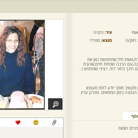
ומי
עיר:
נתניה
רווק/ה
מוצא:
ספרדי
בדת,אשת חיל,שמחפשת כאן את
כנה,עם הרבה שמחת חיים,אוהבת
הינך בחור דתי, רציני שמחפש ז..
 מקשיב תומך יודע לתת מעצמו
הנכונה בזמן המתאים. מפרגן עדין
וסף
יניים חומות