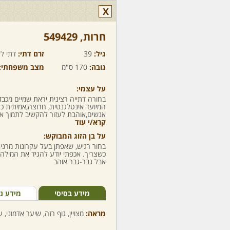
X
חרות,‏ 549429
גיל:
39
זרם דתי:
דתי לא
גובה:
170 ס"מ
מצב משפחתי:
על עצמי:
בחורה דתייה רצינית יראת שמיים מכ
המיועד אינטלגנטית, חרוצה,אמיתית 
אנשים,אוהבת לעזור להקשיב לתמוך אם 
קרא/י עוד
על בן הזוג המבוקש:
בחור רגיש, שאפתן בעל עקרונות מרנין
כשצריך. אכפתי יודע להגיד את המילה 
אבל גבר-גבר אוהב
מידע בסיסי
מידע נ
מראה:
מצויין, גוף רזה, שיער אדמוני, ע