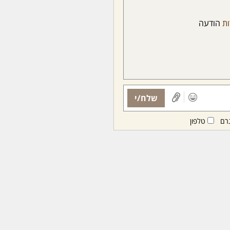
ת
הודעה
שלח/י
רם
טלפון
ות ממנויות/ים בלבד