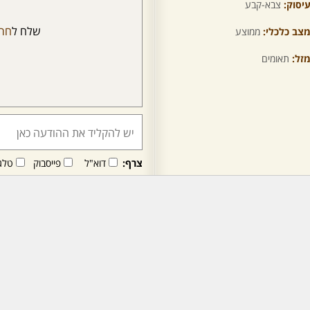
יסוק:
צבא-קבע
שלח ל
חרו
צב כלכלי:
ממוצע
זל:
תאומים
צרף:
דוא"ל
פייסבוק
טלג
חבר/ה זה/ו מקבל/ת פני
לרכישת מנוי - לחץ/י כאן