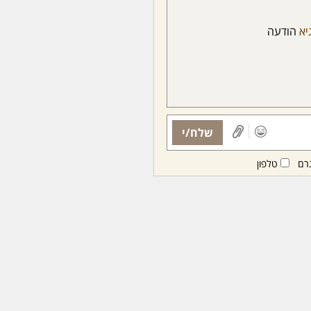
יא
הודעה
שלח/י
רם
טלפון
ות ממנויות/ים בלבד