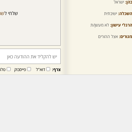
הן:
ישראל
שלחי ל
שג
שכלה:
ישיבתית
רגלי עישון:
לא מעשן/ת
גורים:
אצל ההורים
צרף:
דוא"ל
פייסבוק
טלג
חבר/ה זה/ו מקבל/ת פני
לרכישת מנוי - לחץ/י כאן