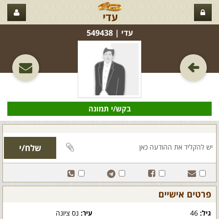
עדי
עדי‏ | 549438
בקש/י תמונה
פרטים אישיים
גיל:
46
עיר:
נס ציונה