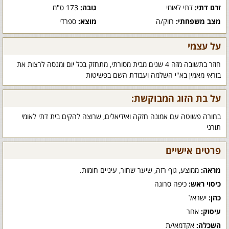
זרם דתי:
דתי לאומי
גובה:
173 ס"מ
מצב משפחתי:
רווק/ה
מוצא:
ספרדי
על עצמי
חוזר בתשובה מזה 4 שנים מבית מסורתי, מתחזק בכל יום ומנסה לרצות את
בוראי מאמין בא"י השלמה ועבודת השם בפשיטות
על בת הזוג המבוקשת:
בחורה פשוטה עם אמונה חזקה ואידיאלים, שרוצה להקים בית דתי לאומי
תורני
פרטים אישיים
מראה:
ממוצע, גוף רזה, שיער שחור, עיניים חומות.
כיסוי ראש:
כיפה סרוגה
כהן:
ישראל
עיסוק:
אחר
השכלה:
אקדמאי/ת