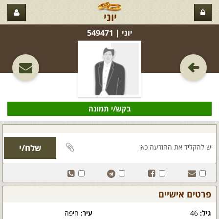
יוני
יוני‏ | 549471
בקש/י תמונה
פרטים אישיים
גיל:
46
עיר:
חיפה