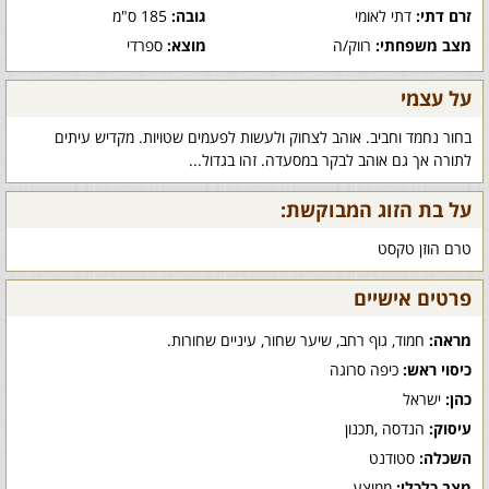
זרם דתי:
דתי לאומי
גובה:
185 ס"מ
מצב משפחתי:
רווק/ה
מוצא:
ספרדי
על עצמי
בחור נחמד וחביב. אוהב לצחוק ולעשות לפעמים שטויות. מקדיש עיתים
לתורה אך גם אוהב לבקר במסעדה. זהו בגדול...
על בת הזוג המבוקשת:
טרם הוזן טקסט
פרטים אישיים
מראה:
חמוד, גוף רחב, שיער שחור, עיניים שחורות.
כיסוי ראש:
כיפה סרוגה
כהן:
ישראל
עיסוק:
הנדסה ,תכנון
השכלה:
סטודנט
מצב כלכלי:
ממוצע