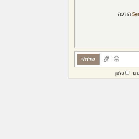
Se
הודעה
שלח/י
רם
טלפון
ות ממנויות/ים בלבד