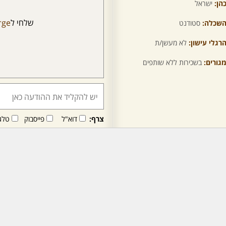
הן:
ישראל
שלחי ל
rge
שכלה:
סטודנט
רגלי עישון:
לא מעשן/ת
גורים:
בשכירות ללא שותפים
צרף:
דוא"ל
פייסבוק
טלג
חבר/ה זה/ו מקבל/ת פני
לרכישת מנוי - לחץ/י כאן