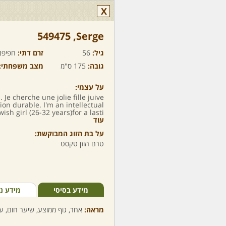
X
Serge,‏ 549475
גיל:
56
זרם דתי:
חפיפנ
גובה:
175 ס"מ
מצב משפחתי:
על עצמי:
. Je cherche une jolie fille juive
ion durable. I'm an intellectual
ish girl (26-32 years)for a lasti..
עוד
על בת הזוג המבוקשת:
טרם הוזן טקסט
מידע בסיסי
מידע נ
מראה:
אחר, גוף ממוצע, שיער חום, עי