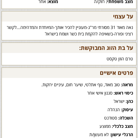
מצב משפחתי:
רווק/ה
מוצא:
אחר
על עצמי
נאה מאוד 31 מסורתי מר"ג-מעוניין להכיר אותך-המיוחדת והמדהימה...לקשר
רציני ופורה-בשאיפה להקמת בית כשר ושמח בישראל
על בת הזוג המבוקשת:
טרם הוזן טקסט
פרטים אישיים
מראה:
טוב מאוד, גוף אתלטי, שיער חום, עיניים ירוקות.
כיסוי ראש:
סגנון אישי אחר
כהן:
ישראל
עיסוק:
הנהלה
השכלה:
סטודנט
מצב כלכלי:
ממוצע
הרגלי עישון:
לא מעשן/ת