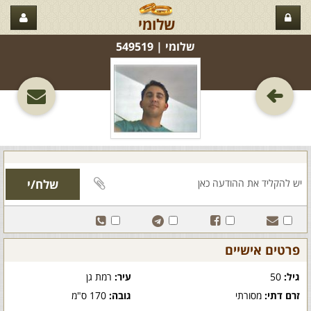
שלומי
שלומי‏ | 549519
פרטים אישיים
גיל:
50
עיר:
רמת גן
זרם דתי:
מסורתי
גובה:
170 ס"מ