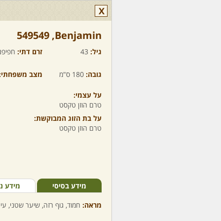
X
Benjamin,‏ 549549
גיל:
43
זרם דתי:
חפיפנ
גובה:
180 ס"מ
מצב משפחתי:
על עצמי:
טרם הוזן טקסט
על בת הזוג המבוקשת:
טרם הוזן טקסט
מידע בסיסי
מידע נ
מראה:
חמוד, גוף רזה, שיער שטני, עינ