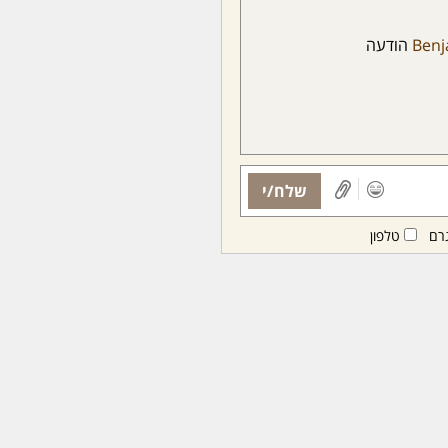
Benj
הודעה
שלח/י
רם
טלפון
ות ממנויות/ים בלבד