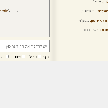
הן:
ישראל
שלחי ל
amin
שכלה:
עד תיכונית
רגלי עישון:
מעשן/ת
גורים:
אצל ההורים
צרף:
דוא"ל
פייסבוק
טלג
חבר/ה זה/ו מקבל/ת פני
לרכישת מנוי - לחץ/י כאן