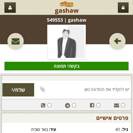
gashaw
gashaw‏ | 549553
בקש/י תמונה
פרטים אישיים
גיל:
41
עיר:
באר טוביה