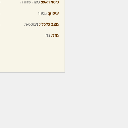
כיסוי ראש:
כיפה שחורה
כ
עיסוק:
מסחר
ה
מצב כלכלי:
מבוסס/ת
ה
מזל:
גדי
מ