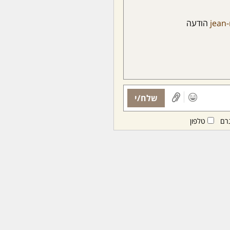
jean
הודעה
שלח/י
רם
טלפון
ות ממנויות/ים בלבד