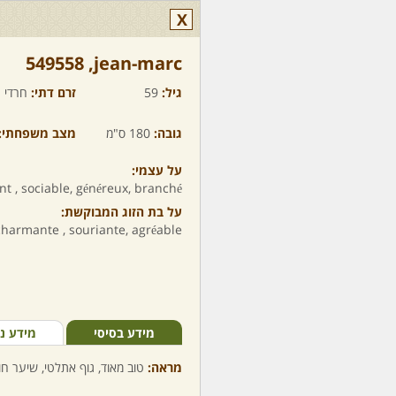
X
jean-marc,‏ 549558
גיל:
59
זרם דתי:
חרדי
גובה:
180 ס"מ
מצב משפחתי:
על עצמי:
t , sociable, généreux, branché
על בת הזוג המבוקשת:
charmante , souriante, agréable..
מידע בסיסי
מידע נ
מראה:
טוב מאוד, גוף אתלטי, שיער חום