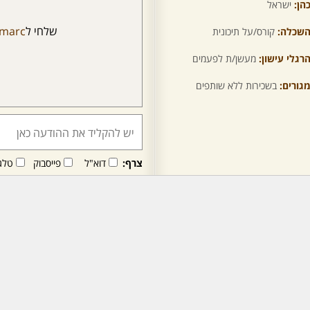
הן:
ישראל
שלחי ל
-marc
שכלה:
קורס/על תיכונית
רגלי עישון:
מעשן/ת לפעמים
גורים:
בשכירות ללא שותפים
צרף:
דוא"ל
פייסבוק
טלג
חבר/ה זה/ו מקבל/ת פני
לרכישת מנוי - לחץ/י כאן