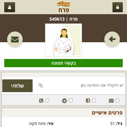
פרח
פרח‏ | 549613
בקש/י תמונה
פרטים אישיים
גיל:
51
עיר:
פתח תקוה