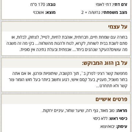
זרם דתי:
דתי לאומי
גובה:
170 ס"מ
מצב משפחתי:
גרוש/ה + 2
מוצא:
אשכנזי
על עצמי
בחורה עם שמחת חיים, חברותית, אוהבת לחיות, לטייל, לצחוק, לבלות, או
סתם לשבת בבית לשוחח, לקרוא, לנוח ולהנות מהשלווה... בקי מה זה משנה
מה עושים?העיקר שנהנים ביחד... אכפתית ובעלת נתינה אין סופית.
על בן הזוג המבוקש:
מחפשת קשר רציני לפרק ב`, תוך הקשבה, שיתופיות ופרגון. אז אם אתה
בחור משכיל, מעניין, בעל קסם אישי, רגוע וחשוב ביותר-בעל חוש הומור-צור
קשר ולא תתחרט...
פרטים אישיים
מראה:
טוב מאוד, גוף רזה, שיער שחור, עיניים ירוקות.
כיסוי ראש:
ללא כיסוי
עיסוק:
יבוא/יצוא